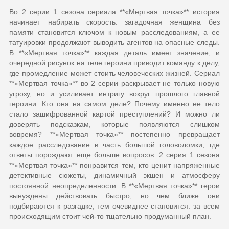
Во 2 серии 1 сезона сериала **«Мертвая точка»** история
начинает набирать скорость: загадочная женщина без
памяти становится ключом к новым расследованиям, а ее
татуировки продолжают выводить агентов на опасные следы.
В **«Мертвая точка»** каждая деталь имеет значение, и
очередной рисунок на теле героини приводит команду к делу,
где промедление может стоить человеческих жизней. Сериал
**«Мертвая точка»** во 2 серии раскрывает не только новую
угрозу, но и усиливает интригу вокруг прошлого главной
героини. Кто она на самом деле? Почему именно ее тело
стало зашифрованной картой преступлений? И можно ли
доверять подсказкам, которые появляются слишком
вовремя? **«Мертвая точка»** постепенно превращает
каждое расследование в часть большой головоломки, где
ответы порождают еще больше вопросов. 2 серия 1 сезона
**«Мертвая точка»** понравится тем, кто ценит напряженные
детективные сюжеты, динамичный экшен и атмосферу
постоянной неопределенности. В **«Мертвая точка»** герои
вынуждены действовать быстро, но чем ближе они
подбираются к разгадке, тем очевиднее становится: за всем
происходящим стоит чей-то тщательно продуманный план.