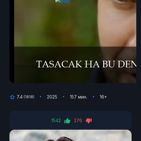
7.4
2025
157 мин.
16+
(
1818
)
1542
276