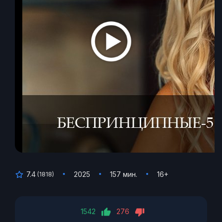
7.4
2025
157 мин.
16+
(
1818
)
1542
276