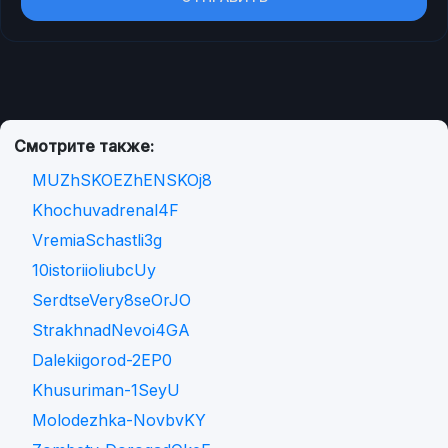
Смотрите также:
MUZhSKOEZhENSKOj8
Khochuvadrenal4F
VremiaSchastli3g
10istoriioliubcUy
SerdtseVery8seOrJO
StrakhnadNevoi4GA
Dalekiigorod-2EP0
Khusuriman-1SeyU
Molodezhka-NovbvKY